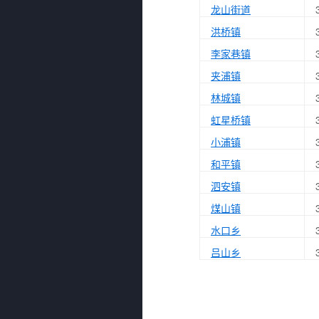
龙山街道
洪桥镇
李家巷镇
夹浦镇
林城镇
虹星桥镇
小浦镇
和平镇
泗安镇
煤山镇
水口乡
吕山乡