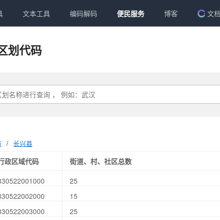
具
文本工具
编码解码
便民服务
博客
文
区划代码
市
/
长兴县
行政区域代码
街道、村、社区总数
330522001000
25
330522002000
15
330522003000
25