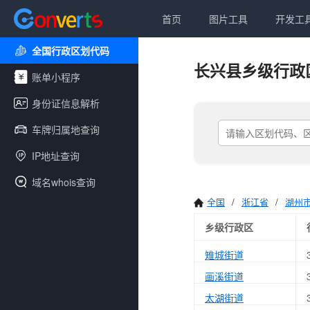
首页
图片工具
开发工
全国行政区划代码
长兴县乡级行政
账单小程序
身份证信息解析
车牌归属地查询
IP地址查询
域名whois查询
全国
/
浙江省
/
湖州
乡级行政区
雉城街道
画溪街道
太湖街道