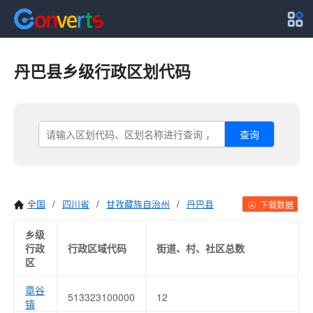
丹巴县乡级行政区划代码
查询
全国
/
四川省
/
甘孜藏族自治州
/
丹巴县
下载数据
乡级
行政
行政区域代码
街道、村、社区总数
区
章谷
513323100000
12
镇