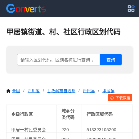
甲居镇街道、村、社区行政区划代码
查询
全国
/
四川省
/
甘孜藏族自治州
/
丹巴县
/
甲居镇
下载数据
城乡分
乡级行政区
行政区域代码
类代码
甲居一村民委员会
220
513323105200