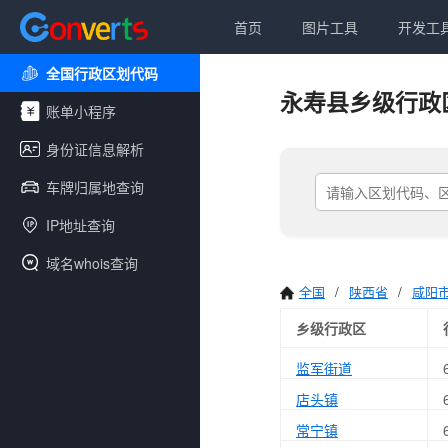
首页
图片工具
开发工
全国行政区划代码
永寿县乡级行政
账单小程序
身份证信息解析
车牌归属地查询
IP地址查询
域名whois查询
全国
/
陕西省
/
咸阳
乡级行政区
监军街道
店头镇
常宁镇