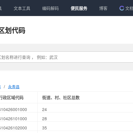
具
文本工具
编码解码
便民服务
博客
文
区划代码
市
/
永寿县
行政区域代码
街道、村、社区总数
610426001000
24
610426101000
28
610426102000
35