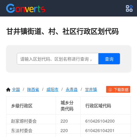
甘井镇街道、村、社区行政区划代码
查询
全国
/
陕西省
/
咸阳市
/
永寿县
/
甘井镇
下载数据
城乡分
乡级行政区
行政区域代码
类代码
赵家塬村委会
220
610426104200
东淡村委会
220
610426104201