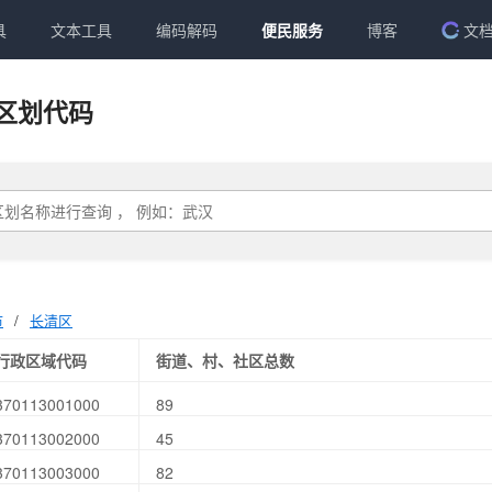
具
文本工具
编码解码
便民服务
博客
文
区划代码
市
/
长清区
行政区域代码
街道、村、社区总数
370113001000
89
370113002000
45
370113003000
82