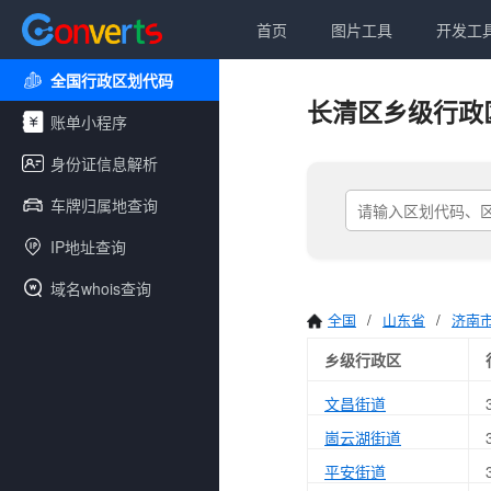
首页
图片工具
开发工
全国行政区划代码
长清区乡级行政
账单小程序
身份证信息解析
车牌归属地查询
IP地址查询
域名whois查询
全国
/
山东省
/
济南
乡级行政区
文昌街道
崮云湖街道
平安街道