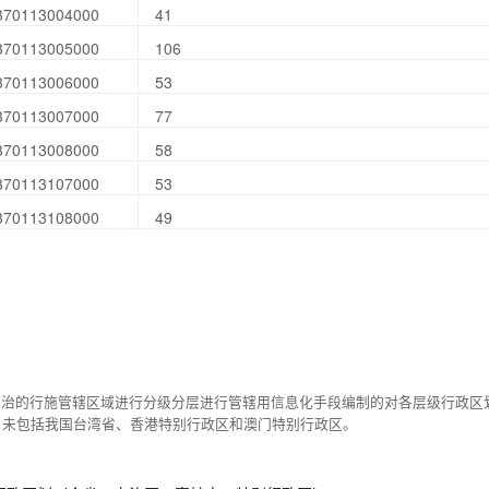
370113004000
41
370113005000
106
370113006000
53
370113007000
77
370113008000
58
370113107000
53
370113108000
49
统治的行施管辖区域进行分级分层进行管辖用信息化手段编制的对各层级行政区
，未包括我国台湾省、香港特别行政区和澳门特别行政区。