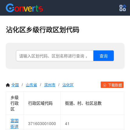
沾化区乡级行政区划代码
查询
全国
/
山东省
/
滨州市
/
沾化区
下载数据
乡级
行政
行政区域代码
街道、村、社区总数
区
富国
371603001000
41
街道