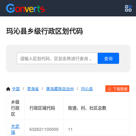
玛沁县乡级行政区划代码
查询
全国
/
青海省
/
果洛藏族自治州
/
玛沁县
下载数据
乡级
行政
行政区域代码
街道、村、社区总数
区
大武
632621100000
11
镇