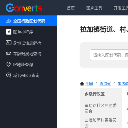
首页
图片工具
开发工
全国行政区划代码
拉加镇街道、村
账单小程序
身份证信息解析
车牌归属地查询
IP地址查询
域名whois查询
全国
/
青海省
/
果洛
乡级行政区
军功路社区居民委
员会
曲哇加萨村民委员
会