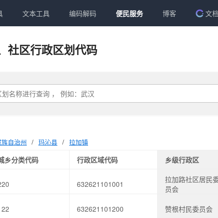
具
文本工具
编码解码
便民服务
博客
文
、社区行政区划代码
藏族自治州
/
玛沁县
/
拉加镇
城乡分类代码
行政区域代码
乡级行政区
拉加路社区居民
220
632621101001
员会
122
632621101200
赞根村民委员会