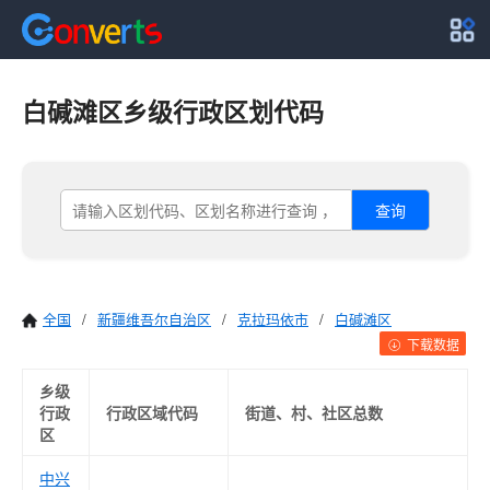
白碱滩区乡级行政区划代码
查询
全国
/
新疆维吾尔自治区
/
克拉玛依市
/
白碱滩区
下载数据
乡级
行政
行政区域代码
街道、村、社区总数
区
中兴