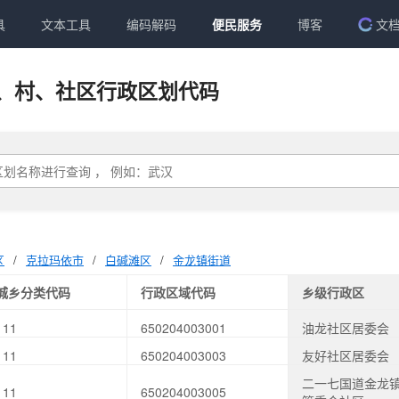
具
文本工具
编码解码
便民服务
博客
文
、村、社区行政区划代码
区
/
克拉玛依市
/
白碱滩区
/
金龙镇街道
城乡分类代码
行政区域代码
乡级行政区
111
650204003001
油龙社区居委会
111
650204003003
友好社区居委会
二一七国道金龙
111
650204003005