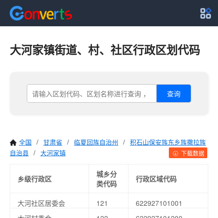
大河家镇街道、村、社区行政区划代码
查询
全国
/
甘肃省
/
临夏回族自治州
/
积石山保安族东乡族撒拉族
自治县
/
大河家镇
下载数据
城乡分
乡级行政区
行政区域代码
类代码
大河社区居委会
121
622927101001