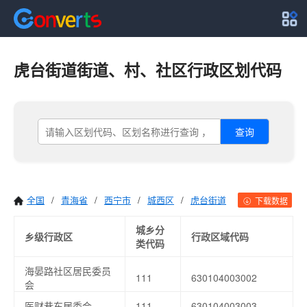
虎台街道街道、村、社区行政区划代码
查询
全国
/
青海省
/
西宁市
/
城西区
/
虎台街道
下载数据
城乡分
乡级行政区
行政区域代码
类代码
海晏路社区居民委员
111
630104003002
会
医财巷东居委会
111
630104003003