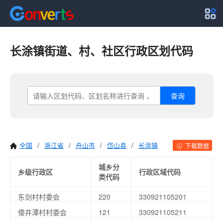
长涂镇街道、村、社区行政区划代码
查询
全国
/
浙江省
/
舟山市
/
岱山县
/
长涂镇
下载数据
城乡分
乡级行政区
行政区域代码
类代码
东剑村村委会
220
330921105201
倭井潭村村委会
121
330921105211