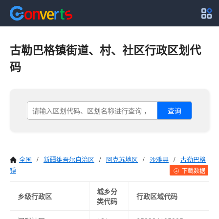
古勒巴格镇街道、村、社区行政区划代
码
查询
全国
/
新疆维吾尔自治区
/
阿克苏地区
/
沙雅县
/
古勒巴格
镇
下载数据
城乡分
乡级行政区
行政区域代码
类代码