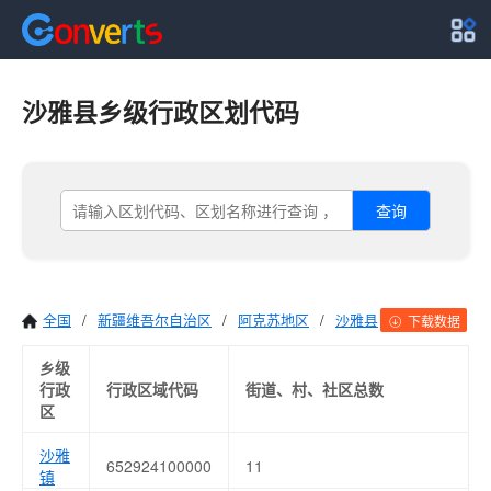
沙雅县乡级行政区划代码
查询
全国
/
新疆维吾尔自治区
/
阿克苏地区
/
沙雅县
下载数据
乡级
行政
行政区域代码
街道、村、社区总数
区
沙雅
652924100000
11
镇