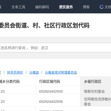
具
文本工具
编码解码
便民服务
博客
文
委员会街道、村、社区行政区划代码
区
/
阿克苏地区
/
沙雅县
/
沙雅县塔河管理委员会
城乡分类代码
行政区域代码
乡级行政区
123
652924402500
喀斯坎村委会
空阿勒恰克拜勒
123
652924402506
委会