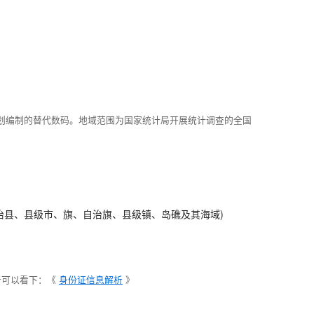
划编制的替代数码。地域范围为国家统计局开展统计调查的全国
治县、县级市、旗、自治旗、县级镇、岛礁及其海域)
析可以看下：《
身份证信息解析
》