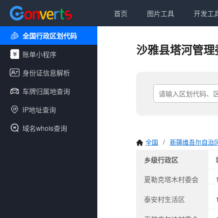
首页
图片工具
开发工
全国行政区划代码
沙雅县塔河管理
账单小程序
身份证信息解析
车牌归属地查询
IP地址查询
域名whois查询
全国
/
新疆维吾尔自治
乡级行政区
夏勒克塔木村委会
泰安村生活区