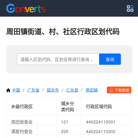
周田镇街道、村、社区行政区划代码
查询
全国
/
广东省
/
韶关市
/
仁化县
/
周田镇
下载数据
城乡分
乡级行政区
行政区域代码
类代码
周田居委会
121
440224110001
谭屋村委会
220
440224110202